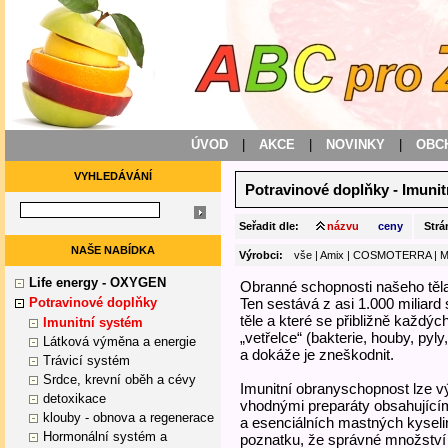
ÚVOD
|
AKCE
|
NOVINKY
|
OBC
VYHLEDÁVÁNÍ
Potravinové doplňky
-
Imunit
Seřadit dle:
názvu
ceny
Strá
NAŠE NABÍDKA
Výrobci:
vše
|
Amix
|
COSMOTERRA
|
M
Life energy - OXYGEN
Obranné schopnosti našeho těl
Potravinové doplňky
Ten sestává z asi 1.000 miliard
těle a které se přibližně každý
Imunitní systém
„vetřelce“ (bakterie, houby, py
Látková výměna a energie
a dokáže je zneškodnit.
Trávicí systém
Srdce, krevní oběh a cévy
Imunitní obranyschopnost lze vý
detoxikace
vhodnými preparáty obsahujícím
klouby - obnova a regenerace
a esenciálních mastných kyselin
Hormonální systém a
poznatku, že správné množství 