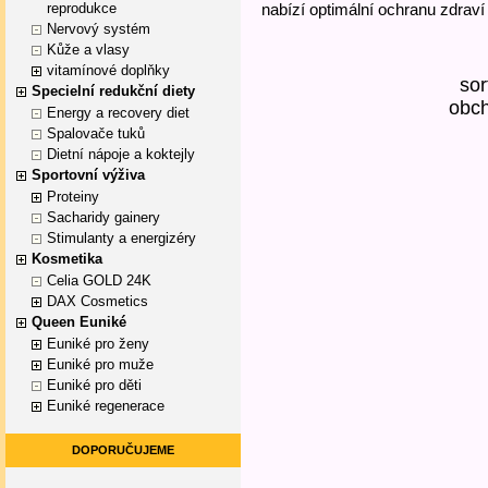
reprodukce
nabízí optimální ochranu zdraví
Nervový systém
Kůže a vlasy
vitamínové doplňky
sor
Specielní redukční diety
obc
Energy a recovery diet
Spalovače tuků
Dietní nápoje a koktejly
Sportovní výživa
Proteiny
Sacharidy gainery
Stimulanty a energizéry
Kosmetika
Celia GOLD 24K
DAX Cosmetics
Queen Euniké
Euniké pro ženy
Euniké pro muže
Euniké pro děti
Euniké regenerace
DOPORUČUJEME