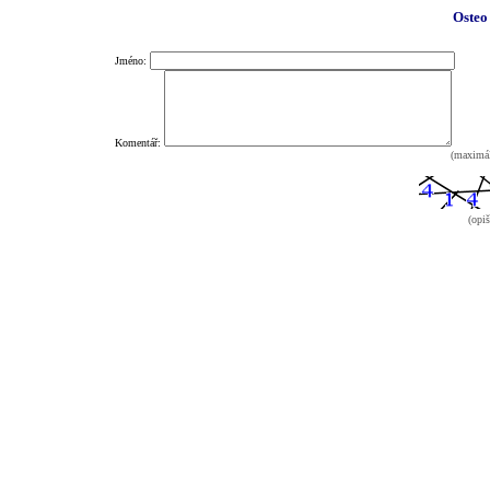
Osteo
Jméno:
Komentář:
(maximál
(opiš