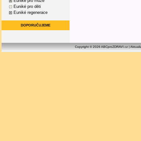
Euniké pro muže
Euniké pro děti
Euniké regenerace
DOPORUČUJEME
Copyright © 2026 ABCproZDRAVI.cz | Aktuali