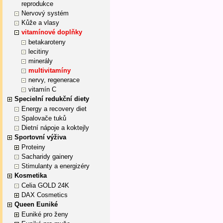
reprodukce
Nervový systém
Kůže a vlasy
vitamínové doplňky
betakaroteny
lecitiny
minerály
multivitamíny
nervy, regenerace
vitamín C
Specielní redukční diety
Energy a recovery diet
Spalovače tuků
Dietní nápoje a koktejly
Sportovní výživa
Proteiny
Sacharidy gainery
Stimulanty a energizéry
Kosmetika
Celia GOLD 24K
DAX Cosmetics
Queen Euniké
Euniké pro ženy