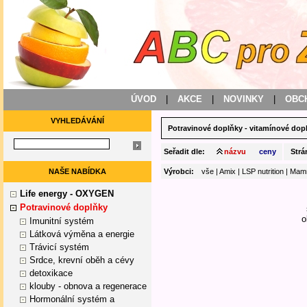
ÚVOD
|
AKCE
|
NOVINKY
|
OBC
VYHLEDÁVÁNÍ
Potravinové doplňky
-
vitamínové dop
Seřadit dle:
názvu
ceny
Strá
NAŠE NABÍDKA
Výrobci:
vše
|
Amix
|
LSP nutrition
|
Mamm
Life energy - OXYGEN
Potravinové doplňky
o
Imunitní systém
Látková výměna a energie
Trávicí systém
Srdce, krevní oběh a cévy
detoxikace
klouby - obnova a regenerace
Hormonální systém a