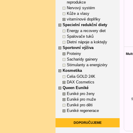
reprodukce
Nervový systém
Kůže a vlasy
vitamínové doplňky
Specielní redukční diety
Energy a recovery diet
Spalovače tuků
Dietní nápoje a koktejly
Sportovní výživa
Proteiny
Mult
Sacharidy gainery
Stimulanty a energizéry
Kosmetika
Celia GOLD 24K
DAX Cosmetics
Queen Euniké
Euniké pro ženy
Euniké pro muže
S
Euniké pro děti
Euniké regenerace
DOPORUČUJEME