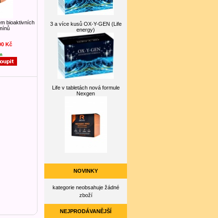
em bioaktivních
3 a více kusů OX-Y-GEN (Life
mínů
energy)
00 Kč
m
Life v tabletách nová formule
Nexgen
NOVINKY
kategorie neobsahuje žádné
zboží
NEJPRODÁVANĚJŠÍ