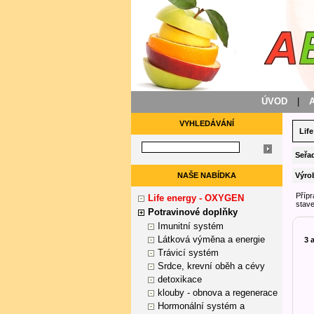
ÚVOD
|
VYHLEDÁVÁNÍ
Lif
Seřad
NAŠE NABÍDKA
Výro
Přípr
Life energy - OXYGEN
stav
Potravinové doplňky
Imunitní systém
Látková výměna a energie
3 
Trávicí systém
Srdce, krevní oběh a cévy
detoxikace
klouby - obnova a regenerace
Hormonální systém a