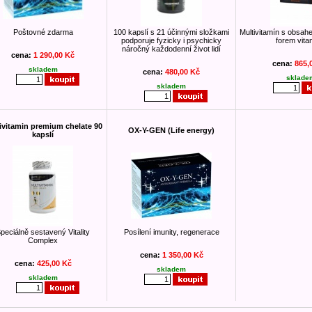
Poštovné zdarma
100 kapslí s 21 účinnými složkami
Multivitamín s obsah
podporuje fyzicky i psychicky
forem vita
náročný každodenní život lidí
cena:
1 290,00 Kč
cena:
865,
skladem
cena:
480,00 Kč
sklade
skladem
ivitamin premium chelate 90
OX-Y-GEN (Life energy)
kapslí
peciálně sestavený Vitality
Posílení imunity, regenerace
Complex
cena:
1 350,00 Kč
cena:
425,00 Kč
skladem
skladem