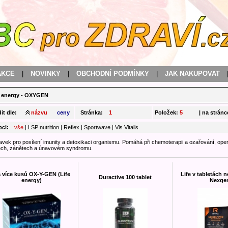
AKCE
|
NOVINKY
|
OBCHODNÍ PODMÍNKY
|
JAK NAKUPOVAT
e energy - OXYGEN
it dle:
názvu
ceny
Stránka:
1
Položek:
5
| na stránc
bci:
vše
|
LSP nutrition
|
Reflex
|
Sportwave
|
Vis Vitalis
avek pro posílení imunity a detoxikaci organismu. Pomáhá při chemoterapii a ozařování, ope
ech, zánětech a únavovém syndromu.
a více kusů OX-Y-GEN (Life
Life v tabletách 
Duractive 100 tablet
energy)
Nexge