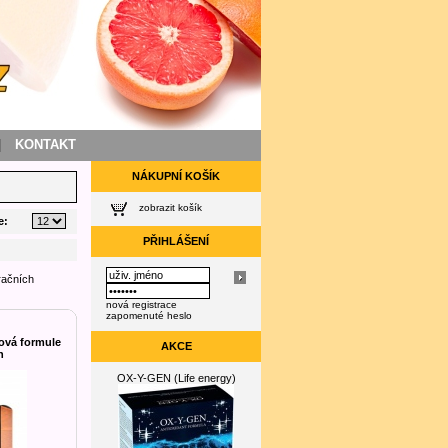
|
KONTAKT
NÁKUPNÍ KOŠÍK
zobrazit košík
e:
PŘIHLÁŠENÍ
račních
nová registrace
zapomenuté heslo
nová formule
AKCE
n
OX-Y-GEN (Life energy)