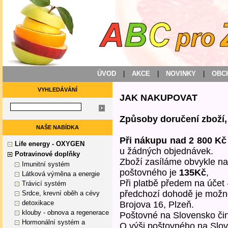
ÚVOD
|
AKCE
|
NOVINKY
|
OBC
VYHLEDÁVÁNÍ
JAK NAKUPOVAT
Způsoby doručení zboží
NAŠE NABÍDKA
Při nákupu nad 2 800 Kč
Life energy - OXYGEN
u žádných objednávek.
Potravinové doplňky
Zboží zasíláme obvykle na
Imunitní systém
poštovného je
135Kč
,
Látková výměna a energie
Při platbě předem na účet
Trávicí systém
předchozí dohodě je možn
Srdce, krevní oběh a cévy
detoxikace
Brojova 16, Plzeň.
klouby - obnova a regenerace
Poštovné na Slovensko či
Hormonální systém a
O výši poštovného na Slo