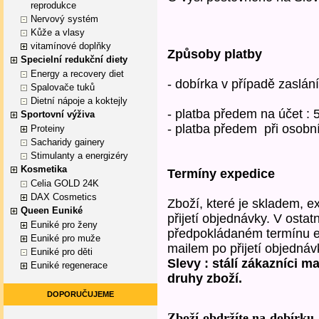
reprodukce
Nervový systém
Kůže a vlasy
vitamínové doplňky
Způsoby platby
Specielní redukční diety
Energy a recovery diet
- dobírka v případě zaslá
Spalovače tuků
Dietní nápoje a koktejly
- platba předem na účet :
Sportovní výživa
- platba předem při osob
Proteiny
Sacharidy gainery
Stimulanty a energizéry
Kosmetika
Termíny expedice
Celia GOLD 24K
DAX Cosmetics
Zboží, které je skladem, 
Queen Euniké
přijetí objednávky. V osta
Euniké pro ženy
předpokládaném termínu e
Euniké pro muže
mailem po přijetí objednáv
Euniké pro děti
Slevy : stálí zákazníci m
Euniké regenerace
druhy zboží.
DOPORUČUJEME
Zboží obdržíte na dobírku