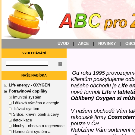
ÚVOD
|
AKCE
|
NOVINKY
|
OBC
VYHLEDÁVÁNÍ
Od roku 1995 provozujeme
NAŠE NABÍDKA
Klientům poskytujeme odb
našeho obchodu je
Life 
Life energy - OXYGEN
Potravinové doplňky
nové formuli
Life v tablet
Imunitní systém
Oblíbený Oxygen si může
Látková výměna a energie
Trávicí systém
V našem obchodě Vám také
Srdce, krevní oběh a cévy
rakouské firmy
Cosmoterr
detoxikace
pouze v ČR.
klouby - obnova a regenerace
Nabízíme Vám sortiment v
Hormonální systém a