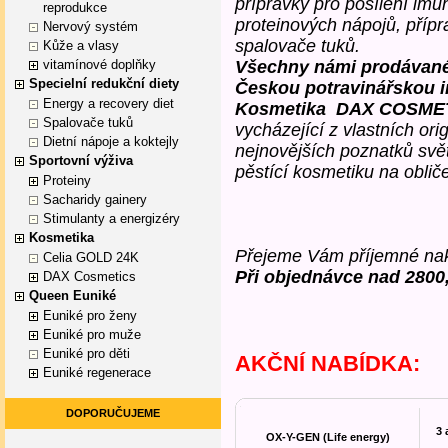
přípravky pro posílení imun
reprodukce
proteinových nápojů, přípr
Nervový systém
spalovače tuků.
Kůže a vlasy
vitamínové doplňky
Všechny námi prodávané
Specielní redukční diety
Českou potravinářskou i
Energy a recovery diet
Kosmetika DAX COSME
Spalovače tuků
vycházející z vlastních ori
Dietní nápoje a koktejly
nejnovějších poznatků svě
Sportovní výživa
pěstící kosmetiku na obliče
Proteiny
Sacharidy gainery
Stimulanty a energizéry
Kosmetika
Přejeme Vám příjemné na
Celia GOLD 24K
Při objednávce nad 2800
DAX Cosmetics
Queen Euniké
Euniké pro ženy
Euniké pro muže
Euniké pro děti
AKČNÍ NABÍDKA:
Euniké regenerace
DOPORUČUJEME
3 
OX-Y-GEN (Life energy)