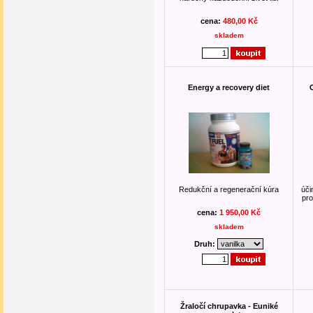
cena:
480,00 Kč
skladem
Energy a recovery diet
O
Redukční a regenerační kúra
úči
pro
cena:
1 950,00 Kč
skladem
Druh:
Žraločí chrupavka - Euniké