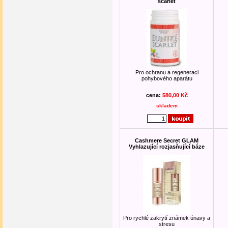
scarlet
Pro ochranu a regeneraci
pohybového aparátu
cena:
580,00 Kč
skladem
Cashmere Secret GLAM
Vyhlazující rozjasňující báze
Pro rychlé zakrytí známek únavy a
stresu