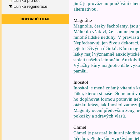
Euniké pro děti
jimž je provázeno používání che
Euniké regenerace
alternativou.
DOPORUČUJEME
Magnólie
Magnólie, česky šacholamy, jsou 
Málokdo však ví, že jsou nejen pos
mnohé lidské neduhy. V pravlasti 
Nepředstavují jen živou dekoraci,
jejich léčivých účinků. Kůra magno
látky mají významně anxiolytické
století našeho letopočtu. Anxiolyti
Výtažky kůry magnolie dále vykaz
paměti.
Inositol
Inositol je méně známý vitamín krá
látka, kterou si naše tělo neumí 
ho doplňovat formou potravin n
otázku krásy, tak Inositol zamezu
Magenty ocení především ženy, ne
pokožky a zdravých vlasů.
Chmel
Chmel je prastará kulturní plodin
účelům. Především využíváme jeho