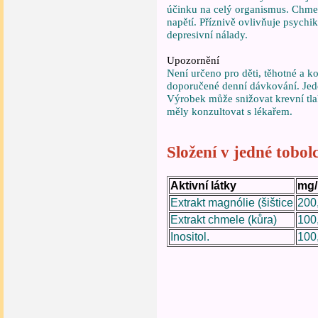
účinku na celý organismus. Chme
napětí. Příznivě ovlivňuje psych
depresivní nálady.
Upozornění
Není určeno pro děti, těhotné a k
doporučené denní dávkování. Jede
Výrobek může snižovat krevní tla
měly konzultovat s lékařem.
Složení v jedné tobol
Aktivní látky
mg/
Extrakt magnólie (šištice
200
Extrakt chmele (kůra)
100
Inositol.
100