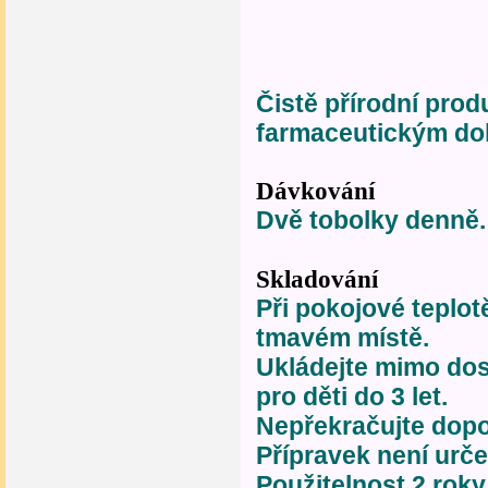
Čistě přírodní pro
farmaceutickým do
Dávkování
Dvě tobolky denně.
Skladování
Při pokojové teplo
tmavém místě.
Ukládejte mimo dos
pro děti do 3 let.
Nepřekračujte dop
Přípravek není urče
Použitelnost 2 rok