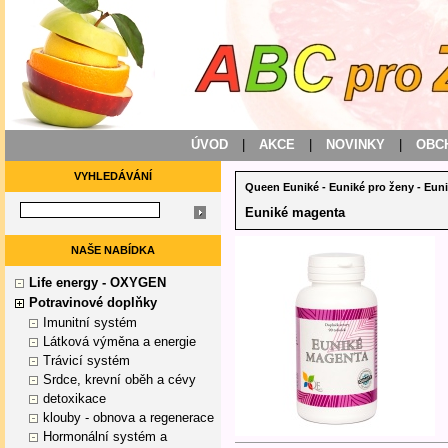
ÚVOD
|
AKCE
|
NOVINKY
|
OBC
VYHLEDÁVÁNÍ
Queen Euniké
-
Euniké pro ženy
-
Eun
Euniké magenta
NAŠE NABÍDKA
Life energy - OXYGEN
Potravinové doplňky
Imunitní systém
Látková výměna a energie
Trávicí systém
Srdce, krevní oběh a cévy
detoxikace
klouby - obnova a regenerace
Hormonální systém a