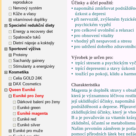
reprodukce
Účinky a účel použití:
• napomáhá zmírňovat podrážděn
Nervový systém
úzkost a depresi
Kůže a vlasy
• při nervozitě, zvýšeném fyzick
vitamínové doplňky
psychickém vypětí
Specielní redukční diety
• pro celkové uvolnění a relaxaci
Energy a recovery diet
• pro obnovení vitality
Spalovače tuků
• vhodný při nespavosti a stresu
Dietní nápoje a koktejly
• pro udržení dobrého zdravotníh
Sportovní výživa
Proteiny
Výrobek je určen pro:
Sacharidy gainery
• trpící stresem a psychickým vy
Stimulanty a energizéry
• trpící depresemi a stavy úzkosti
Kosmetika
• toužící po pokoji, klidu a harmo
Celia GOLD 24K
DAX Cosmetics
Charakteristika
Queen Euniké
Magenta je doplněk stravy s obsah
která je významnou léčivou rostli
Euniké pro ženy
její uklidňující účinky, napomáhá 
Dárkové balení pro ženy
podrážděnosti a deprese. Příprave
Euniké green
zklidňujícími účinky, který je vho
Euniké magenta
B a je považován za vitamín krá
Euniké red
zklidnění, účastní se metabolis
Euniké silver
Našim prvotním záměrem je potlač
Euniké pro muže
pomocí přírodních látek bez než