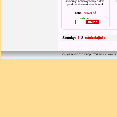
minerály, aminokyseliny a další
pestrou škálu aktivních látek
cena:
750,00 Kč
skladem
Stránky:
1
2
následující »
Copyright © 2026 ABCproZDRAVI.cz | Aktuali