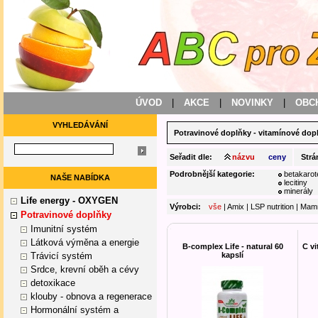
ÚVOD
|
AKCE
|
NOVINKY
|
OBC
VYHLEDÁVÁNÍ
Potravinové doplňky
-
vitamínové dop
Seřadit dle:
názvu
ceny
Strá
Podrobnější kategorie:
betakarot
NAŠE NABÍDKA
lecitiny
minerály
Life energy - OXYGEN
Výrobci:
vše
|
Amix
|
LSP nutrition
|
Mamm
Potravinové doplňky
Imunitní systém
Látková výměna a energie
B-complex Life - natural 60
C vi
Trávicí systém
kapslí
Srdce, krevní oběh a cévy
detoxikace
klouby - obnova a regenerace
Hormonální systém a