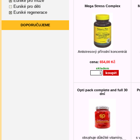
Euniké pro muže
Euniké pro děti
Mega Stress Complex
M
Euniké regenerace
DOPORUČUJEME
Antistresový přírodní koncentrát
cena:
654,00 Kč
skladem
Opti pack complete and full 30
P
dní
obsahuje důležité vitamíny,
s 