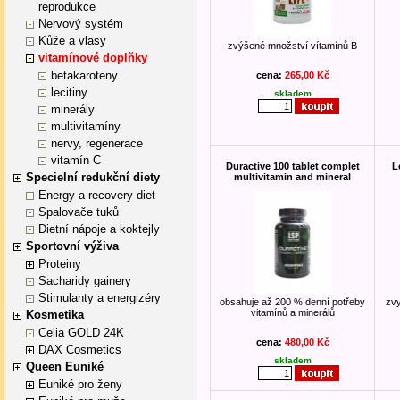
reprodukce
Nervový systém
Kůže a vlasy
zvýšené množství vítamínů B
vitamínové doplňky
betakaroteny
cena:
265,00 Kč
lecitiny
skladem
minerály
multivitamíny
nervy, regenerace
vitamín C
Duractive 100 tablet complet
L
Specielní redukční diety
multivitamin and mineral
Energy a recovery diet
Spalovače tuků
Dietní nápoje a koktejly
Sportovní výživa
Proteiny
Sacharidy gainery
Stimulanty a energizéry
obsahuje až 200 % denní potřeby
zvy
vitamínů a minerálů
Kosmetika
Celia GOLD 24K
cena:
480,00 Kč
DAX Cosmetics
skladem
Queen Euniké
Euniké pro ženy