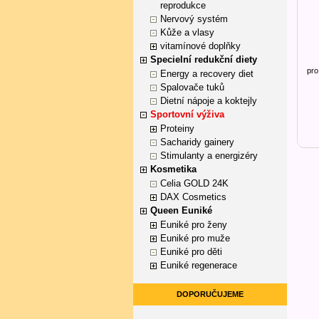
reprodukce
Nervový systém
Kůže a vlasy
vitamínové doplňky
Specielní redukční diety
pro
Energy a recovery diet
Spalovače tuků
Dietní nápoje a koktejly
Sportovní výživa
Proteiny
Sacharidy gainery
Stimulanty a energizéry
Kosmetika
Celia GOLD 24K
DAX Cosmetics
Queen Euniké
Euniké pro ženy
Euniké pro muže
Euniké pro děti
Euniké regenerace
DOPORUČUJEME