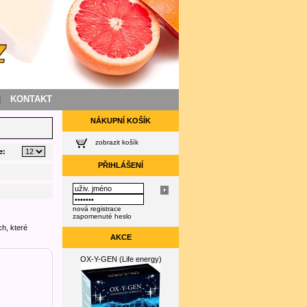
|
KONTAKT
NÁKUPNÍ KOŠÍK
zobrazit košík
e:
PŘIHLÁŠENÍ
nová registrace
zapomenuté heslo
h, které
AKCE
OX-Y-GEN (Life energy)