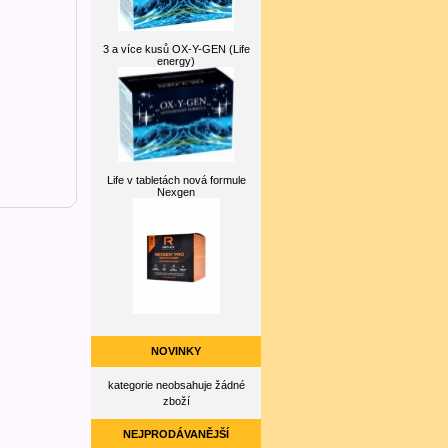
3 a více kusů OX-Y-GEN (Life
energy)
Life v tabletách nová formule
Nexgen
NOVINKY
kategorie neobsahuje žádné
zboží
NEJPRODÁVANĚJŠÍ