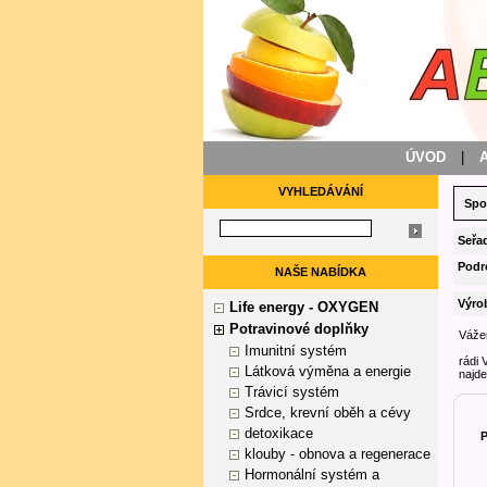
ÚVOD
|
VYHLEDÁVÁNÍ
Spo
Seřad
Podr
NAŠE NABÍDKA
Výro
Life energy - OXYGEN
Potravinové doplňky
Vážen
Imunitní systém
rádi 
Látková výměna a energie
najde
Trávicí systém
Srdce, krevní oběh a cévy
detoxikace
klouby - obnova a regenerace
Hormonální systém a