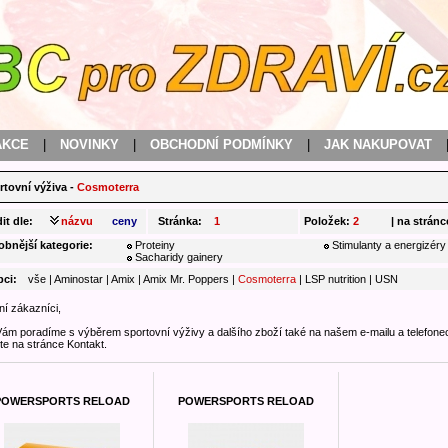
AKCE
|
NOVINKY
|
OBCHODNÍ PODMÍNKY
|
JAK NAKUPOVAT
rtovní výživa
-
Cosmoterra
it dle:
názvu
ceny
Stránka:
1
Položek:
2
| na stránc
obnější kategorie:
Proteiny
Stimulanty a energizéry
Sacharidy gainery
bci:
vše
|
Aminostar
|
Amix
|
Amix Mr. Poppers
|
Cosmoterra
|
LSP nutrition
|
USN
í zákazníci,
Vám poradíme s výběrem sportovní výživy a dalšího zboží také na našem e-mailu a telefonec
te na stránce Kontakt.
POWERSPORTS RELOAD
POWERSPORTS RELOAD