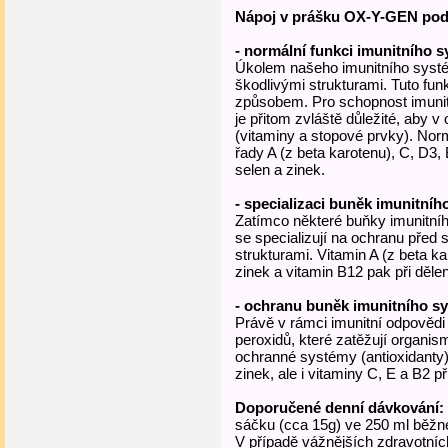
Nápoj v prášku OX-Y-GEN pod
- normální funkci imunitního 
Úkolem našeho imunitního systé
škodlivými strukturami. Tuto fun
způsobem. Pro schopnost imuni
je přitom zvláště důležité, aby 
(vitaminy a stopové prvky). Nor
řady A (z beta karotenu), C, D3,
selen a zinek.
- specializaci buněk imunitní
Zatímco některé buňky imunitníh
se specializují na ochranu před 
strukturami. Vitamin A (z beta ka
zinek a vitamin B12 pak při děle
- ochranu buněk imunitního s
Právě v rámci imunitní odpovědi
peroxidů, které zatěžují organism
ochranné systémy (antioxidanty
zinek, ale i vitaminy C, E a B2 
Doporučené denní dávkování:
sáčku (cca 15g) ve 250 ml běžn
V případě vážnějších zdravotní