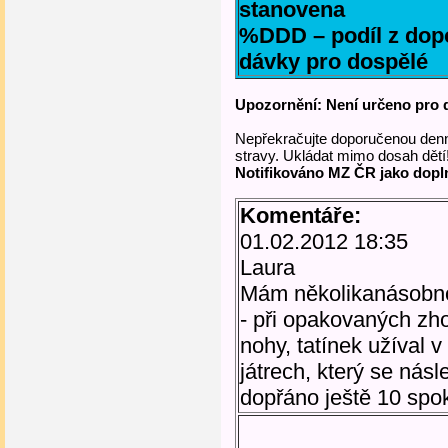
stanovena
%DDD
– podíl z
dop
dávky pro dospělé
Upozornění: Není určeno pro dě
Nepřekračujte doporučenou denn
stravy. Ukládat mimo dosah dětí!
Notifikováno MZ ČR jako dopln
Komentáře:
01.02.2012 18:35
Laura
Mám několikanásobno
- při opakovaných zho
nohy, tatínek užíval 
játrech, který se násl
dopřáno ještě 10 spok