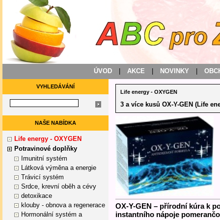
ÚVOD
|
AKCE
|
NOVINKY
|
OBC
VYHLEDÁVÁNÍ
Life energy - OXYGEN
3 a více kusů OX-Y-GEN (Life en
NAŠE NABÍDKA
Life energy - OXYGEN
Potravinové doplňky
Imunitní systém
Látková výměna a energie
Trávicí systém
Srdce, krevní oběh a cévy
detoxikace
klouby - obnova a regenerace
OX-Y-GEN – přírodní kúra k po
instantního nápoje pomerančo
Hormonální systém a