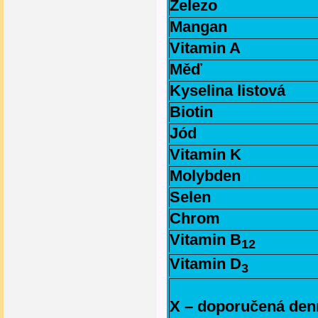
Železo
Mangan
Vitamin A
Měď
Kyselina listová
Biotin
Jód
Vitamin K
Molybden
Selen
Chrom
Vitamin B
12
Vitamin D
3
X – doporučená den