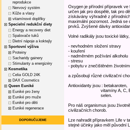
reprodukce
Oxygen je přírodní přípravek v
Nervový systém
určen jak pro dospělé, tak pro dě
Kůže a vlasy
získávány výhradně z přírodních 
vitamínové doplňky
maximální pozornost. Jedná se 
Specielní redukční diety
prvků. Zvýšené dávky antioxidan
Energy a recovery diet
Spalovače tuků
Volné radikály jsou toxické látky,
Dietní nápoje a koktejly
- nevhodném složení stravy
Sportovní výživa
- kouření
Proteiny
- nadměrném požívání alkoholu
Sacharidy gainery
- stresu
Stimulanty a energizéry
- pobytu v znečištěném životním
Kosmetika
Celia GOLD 24K
a způsobují různé civilizační cho
DAX Cosmetics
Antioxidanty jsou : betakaroten,
Queen Euniké
vitamíny A, C, 
Euniké pro ženy
selen.
Euniké pro muže
Euniké pro děti
Pro náš organismus jsou životně d
Euniké regenerace
civilizačních chorob.
Lze nahradit přípravkem Life v t
DOPORUČUJEME
stejné účinky jako měl původní L