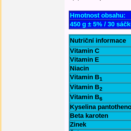
Hmotnost obsahu:
450 g ± 5% / 30 sáč
Nutriční informace
Vitamin C
Vitamin E
Niacin
Vitamin B
1
Vitamin B
2
Vitamin B
6
Kyselina pantothen
Beta karoten
Zinek