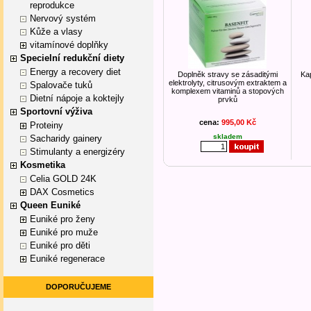
reprodukce
Nervový systém
Kůže a vlasy
vitamínové doplňky
Specielní redukční diety
Energy a recovery diet
Doplněk stravy se zásaditými
Kap
elektrolyty, citrusovým extraktem a
Spalovače tuků
komplexem vitaminů a stopových
Dietní nápoje a koktejly
prvků
Sportovní výživa
cena:
995,00 Kč
Proteiny
skladem
Sacharidy gainery
Stimulanty a energizéry
Kosmetika
Celia GOLD 24K
DAX Cosmetics
Queen Euniké
Euniké pro ženy
Euniké pro muže
Euniké pro děti
Euniké regenerace
DOPORUČUJEME