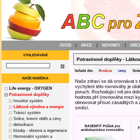
ÚVOD
|
AKCE
|
NOVINKY
|
OBC
VYHLEDÁVÁNÍ
Potravinové doplňky
-
Látkov
Seřadit dle:
názvu
ceny
Strá
NAŠE NABÍDKA
Naše zdraví se dá srovnávat s 
vychýlení této rovnováhy je úto
Life energy - OXYGEN
poruch. Rozhodující roli pro do
Potravinové doplňky
hodnota pH (rovnováha mezi ky
Imunitní systém
obnovovat přísun zásaditých a 
Látková výměna a energie
směsí.
Trávicí systém
Srdce, krevní oběh a cévy
detoxikace
BASENFIT Prášek pro
F
acidobazickou rovnováhu
klouby - obnova a regenerace
Hormonální systém a