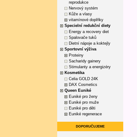
reprodukce
Nervový systém
Kůže a vlasy
vitamínové doplňky
Specielní redukční diety
Energy a recovery diet
Spalovače tuků
Dietní nápoje a koktejly
Sportovní výživa
Proteiny
Sacharidy gainery
Stimulanty a energizéry
Kosmetika
Celia GOLD 24K
DAX Cosmetics
Queen Euniké
Euniké pro ženy
Euniké pro muže
Euniké pro děti
Euniké regenerace
DOPORUČUJEME