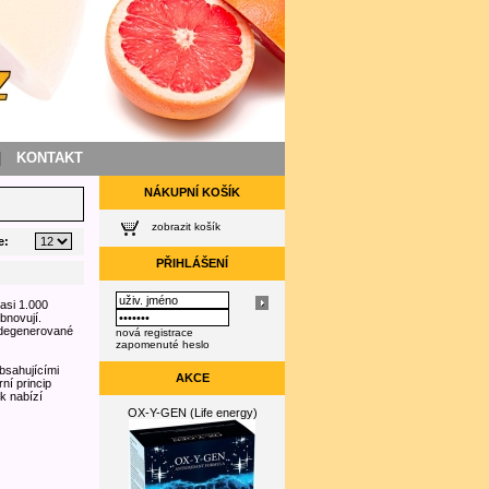
|
KONTAKT
NÁKUPNÍ KOŠÍK
zobrazit košík
e:
PŘIHLÁŠENÍ
asi 1.000
bnovují.
 zdegenerované
nová registrace
zapomenuté heslo
bsahujícími
AKCE
ní princip
k nabízí
OX-Y-GEN (Life energy)