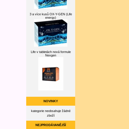
3 a více kusů OX-Y-GEN (Life
energy)
Life v tabletách nová formule
Nexgen
NOVINKY
kategorie neobsahuje žádné
zboží
NEJPRODÁVANĚJŠÍ