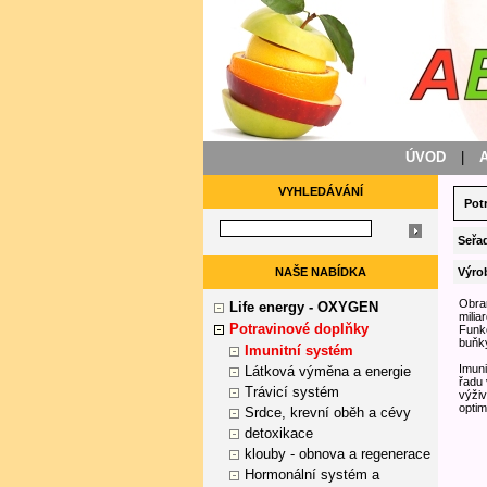
ÚVOD
|
VYHLEDÁVÁNÍ
Pot
Seřad
NAŠE NABÍDKA
Výro
Obran
Life energy - OXYGEN
milia
Potravinové doplňky
Funkč
buňky
Imunitní systém
Imuni
Látková výměna a energie
řadu 
Trávicí systém
výživ
optim
Srdce, krevní oběh a cévy
detoxikace
klouby - obnova a regenerace
Hormonální systém a