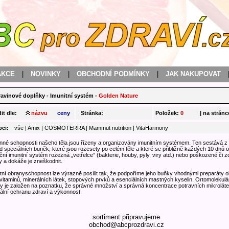
AKCE
|
NOVINKY
|
OBCHODNÍ PODMÍNKY
|
JAK NAKUPOVAT
ravinové doplňky
-
Imunitní systém
-
Golden Nature
it dle:
názvu
ceny
Stránka:
Položek:
0
| na stránc
bci:
vše
|
Amix
|
COSMOTERRA
|
Mammut nutrition
|
VitaHarmony
né schopnosti našeho těla jsou řízeny a organizovány imunitním systémem. Ten sestává z 
rd speciálních buněk, které jsou rozesety po celém těle a které se přibližně každých 10 dnů o
ní imunitní systém rozezná „vetřelce“ (bakterie, houby, pyly, viry atd.) nebo poškozené či
 a dokáže je zneškodnit.
tní obranyschopnost lze výrazně posílit tak, že podpoříme jeho buňky vhodnými preparáty o
vitaminů, minerálních látek, stopových prvků a esenciálních mastných kyselin. Ortomolekulár
y je založen na poznatku, že správné množství a správná koncentrace potravních mikroláte
ální ochranu zdraví a výkonnost.
sortiment připravujeme
obchod@abcprozdravi.cz