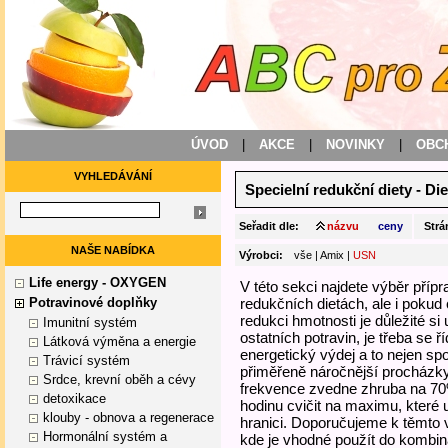
ÚVOD
|
AKCE
|
NOVINKY
|
OBC
VYHLEDÁVÁNÍ
Specielní redukční diety
-
Die
Seřadit dle:
názvu
ceny
Strá
NAŠE NABÍDKA
Výrobci:
vše
|
Amix
|
USN
Life energy - OXYGEN
V této sekci najdete výběr příp
Potravinové doplňky
redukčních dietách, ale i pokud 
redukci hmotnosti je důležité si
Imunitní systém
ostatních potravin, je třeba se ř
Látková výměna a energie
energetický výdej a to nejen spo
Trávicí systém
přiměřeně náročnější procházky,
Srdce, krevní oběh a cévy
frekvence zvedne zhruba na 70
detoxikace
hodinu cvičit na maximu, které u
klouby - obnova a regenerace
hranici. Doporučujeme k těmto v
Hormonální systém a
kde je vhodné použít do kombina