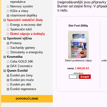
reprodukce
(nejprodávanější jsou přípravk
Burner od stejné firmy. V případ
Nervový systém
o radu.
Kůže a vlasy
vitamínové doplňky
Specielní redukční diety
Energy a recovery diet
Diet Fuel 2000g
Spalovače tuků
Dietní nápoje a koktejly
Sportovní výživa
Proteiny
Sacharidy gainery
Stimulanty a energizéry
Kosmetika
Dietní proteinový nápoj
unik
Celia GOLD 24K
DAX Cosmetics
cena:
1 800,00 Kč
Queen Euniké
skladem
Euniké pro ženy
Euniké pro muže
Euniké pro děti
Euniké regenerace
DOPORUČUJEME