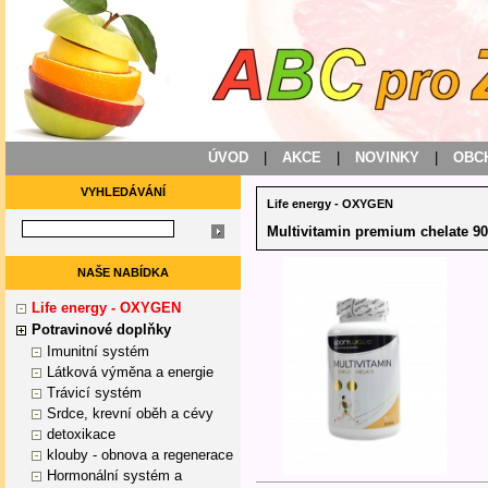
ÚVOD
|
AKCE
|
NOVINKY
|
OBC
VYHLEDÁVÁNÍ
Life energy - OXYGEN
Multivitamin premium chelate 90
NAŠE NABÍDKA
Life energy - OXYGEN
Potravinové doplňky
Imunitní systém
Látková výměna a energie
Trávicí systém
Srdce, krevní oběh a cévy
detoxikace
klouby - obnova a regenerace
Hormonální systém a