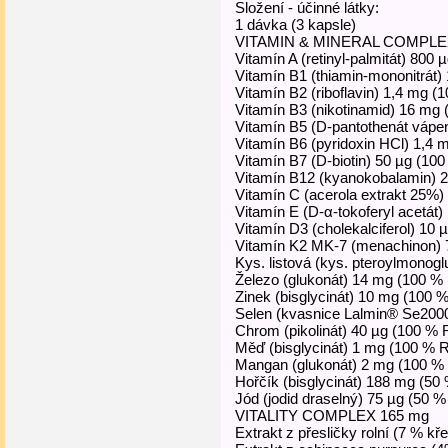
Složení - účinné látky:
1 dávka (3 kapsle)
VITAMIN & MINERAL COMPLEX
Vitamín A (retinyl-palmitát) 800
Vitamín B1 (thiamin-mononitrát
Vitamín B2 (riboflavin) 1,4 mg 
Vitamín B3 (nikotinamid) 16 mg
Vitamín B5 (D-pantothenát vápe
Vitamín B6 (pyridoxin HCl) 1,4
Vitamín B7 (D-biotin) 50 µg (10
Vitamín B12 (kyanokobalamin) 
Vitamín C (acerola extrakt 25%
Vitamín E (D-α-tokoferyl acetát
Vitamín D3 (cholekalciferol) 10
Vitamín K2 MK-7 (menachinon) 
Kys. listová (kys. pteroylmono
Železo (glukonát) 14 mg (100 %
Zinek (bisglycinát) 10 mg (100 
Selen (kvasnice Lalmin® Se200
Chrom (pikolinát) 40 µg (100 %
Měď (bisglycinát) 1 mg (100 % 
Mangan (glukonát) 2 mg (100 %
Hořčík (bisglycinát) 188 mg (5
Jód (jodid draselný) 75 µg (50 
VITALITY COMPLEX 165 mg
Extrakt z přesličky rolní (7 % k