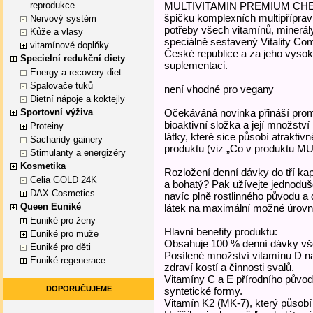
reprodukce
MULTIVITAMIN PREMIUM CHELAT
špičku komplexních multipřípra
Nervový systém
potřeby všech vitamínů, minerál
Kůže a vlasy
speciálně sestavený Vitality Co
vitamínové doplňky
České republice a za jeho vysoko
Specielní redukční diety
suplementaci.
Energy a recovery diet
Spalovače tuků
není vhodné pro vegany
Dietní nápoje a koktejly
Sportovní výživa
Očekáváná novinka přináší prom
bioaktivní složka a její množst
Proteiny
látky, které sice působí atraktiv
Sacharidy gainery
produktu (viz „Co v produktu
Stimulanty a energizéry
Kosmetika
Rozložení denní dávky do tří kaps
Celia GOLD 24K
a bohatý? Pak užívejte jednodu
DAX Cosmetics
navíc plně rostlinného původu a
Queen Euniké
látek na maximální možné úrovn
Euniké pro ženy
Hlavní benefity produktu:
Euniké pro muže
Obsahuje 100 % denní dávky vš
Euniké pro děti
Posílené množství vitamínu D na
Euniké regenerace
zdraví kostí a činnosti svalů.
Vitamíny C a E přírodního původ
DOPORUČUJEME
syntetické formy.
Vitamín K2 (MK-7), který působ