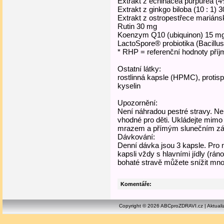
Extrakt z echinacea purpurea (
Extrakt z ginkgo biloba (10 : 1) 
Extrakt z ostropestřece mariáns
Rutin 30 mg
Koenzym Q10 (ubiquinon) 15 m
LactoSpore® probiotika (Bacillu
* RHP = referenční hodnoty příj
Ostatní látky:
rostlinná kapsle (HPMC), protisp
kyselin
Upozornění:
Není náhradou pestré stravy. N
vhodné pro děti. Ukládejte mimo 
mrazem a přímým slunečním zá
Dávkování:
Denní dávka jsou 3 kapsle. Pro m
kapsli vždy s hlavními jídly (ráno
bohaté stravě můžete snížit mno
Komentáře:
Copyright © 2026 ABCproZDRAVI.cz | Aktuali