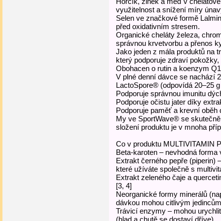
Hořčík, zinek a měď v chelátov
využitelnost a snížení míry únav
Selen ve značkové formě Lalmi
před oxidativním stresem.
Organické cheláty železa, chro
správnou krvetvorbu a přenos ky
Jako jeden z mála produktů na tr
který podporuje zdraví pokožky, 
Obohacen o rutin a koenzym Q1
V plné denní dávce se nachází 2
LactoSpore® (odpovídá 20–25 g ž
Podporuje správnou imunitu dých
Podporuje očistu jater díky extr
Podporuje paměť a krevní oběh d
My ve SportWave® se skutečně 
složení produktu je v mnoha příp
Co v produktu MULTIVITAMIN
Beta-karoten – nevhodná forma v
Extrakt černého pepře (piperin) –
které užíváte společně s multivi
Extrakt zeleného čaje a quercet
[3, 4]
Neorganické formy minerálů (nap
dávkou mohou citlivým jedincům z
Trávicí enzymy – mohou urychlit 
(hlad a chutě se dostaví dříve).