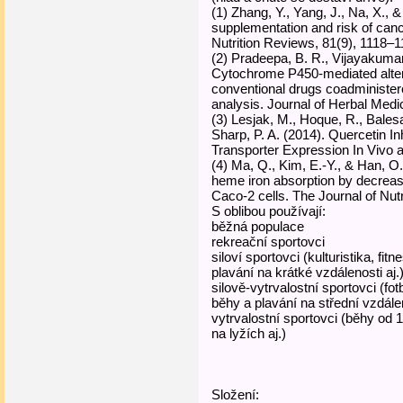
(1) Zhang, Y., Yang, J., Na, X.,
supplementation and risk of canc
Nutrition Reviews, 81(9), 1118–1
(2) Pradeepa, B. R., Vijayakumar
Cytochrome P450-mediated altera
conventional drugs coadminister
analysis. Journal of Herbal Medi
(3) Lesjak, M., Hoque, R., Balesa
Sharp, P. A. (2014). Quercetin Inh
Transporter Expression In Vivo 
(4) Ma, Q., Kim, E.-Y., & Han, O
heme iron absorption by decreasi
Caco-2 cells. The Journal of Nutr
S oblibou používají:
běžná populace
rekreační sportovci
siloví sportovci (kulturistika, fitn
plavání na krátké vzdálenosti aj.
silově-vytrvalostní sportovci (fo
běhy a plavání na střední vzdálen
vytrvalostní sportovci (běhy od 1
na lyžích aj.)
Složení: