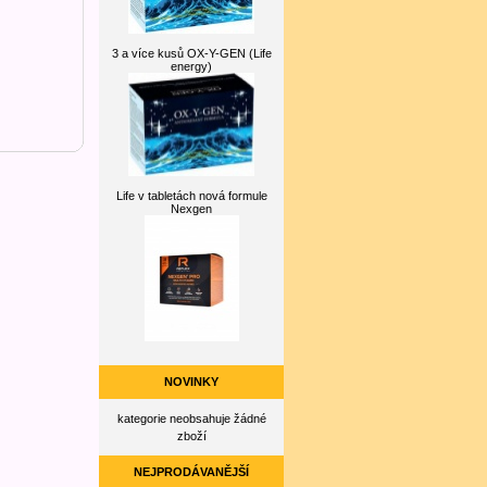
3 a více kusů OX-Y-GEN (Life
energy)
Life v tabletách nová formule
Nexgen
NOVINKY
kategorie neobsahuje žádné
zboží
NEJPRODÁVANĚJŠÍ