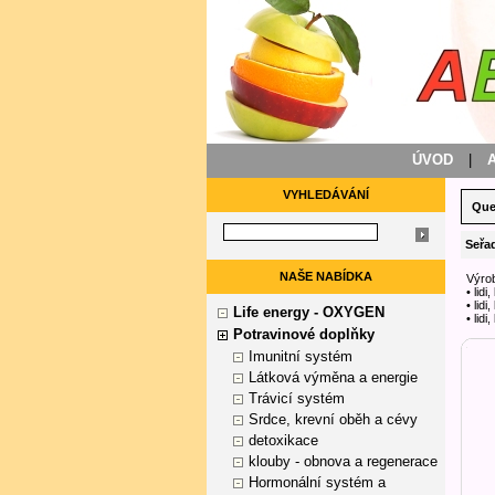
ÚVOD
|
VYHLEDÁVÁNÍ
Que
Seřad
NAŠE NABÍDKA
Výrob
• lidi
• lidi
Life energy - OXYGEN
• lid
Potravinové doplňky
Imunitní systém
Látková výměna a energie
Trávicí systém
Srdce, krevní oběh a cévy
detoxikace
klouby - obnova a regenerace
Hormonální systém a