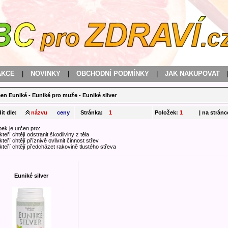
AKCE
|
NOVINKY
|
OBCHODNÍ PODMÍNKY
|
JAK NAKUPOVAT
en Euniké
-
Euniké pro muže
-
Euniké silver
it dle:
názvu
ceny
Stránka:
1
Položek:
1
| na stránc
ek je určen pro:
, kteří chtějí odstranit škodliviny z těla
, kteří chtějí příznivě ovlivnit činnost střev
i, kteří chtějí předcházet rakovině tlustého střeva
Euniké silver