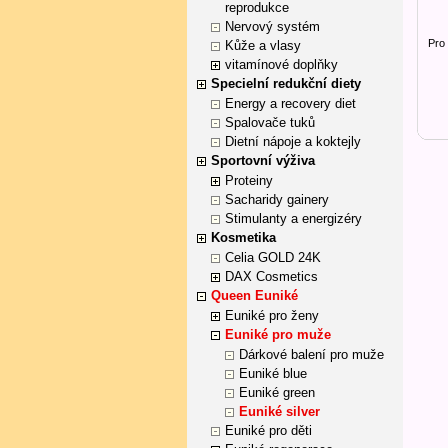
reprodukce
Nervový systém
Pro 
Kůže a vlasy
vitamínové doplňky
Specielní redukční diety
Energy a recovery diet
Spalovače tuků
Dietní nápoje a koktejly
Sportovní výživa
Proteiny
Sacharidy gainery
Stimulanty a energizéry
Kosmetika
Celia GOLD 24K
DAX Cosmetics
Queen Euniké
Euniké pro ženy
Euniké pro muže
Dárkové balení pro muže
Euniké blue
Euniké green
Euniké silver
Euniké pro děti