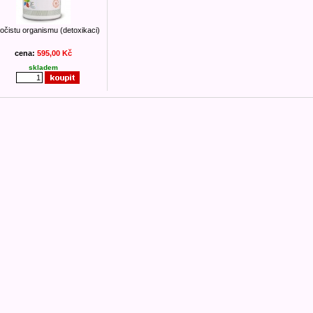
očistu organismu (detoxikaci)
cena:
595,00 Kč
skladem