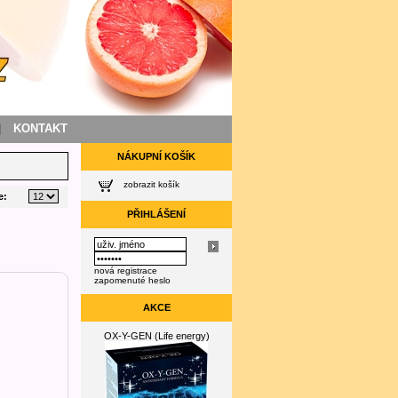
|
KONTAKT
NÁKUPNÍ KOŠÍK
zobrazit košík
e:
PŘIHLÁŠENÍ
nová registrace
zapomenuté heslo
AKCE
OX-Y-GEN (Life energy)