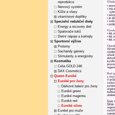
reprodukce
Účinky
• pomá
Nervový systém
• má a
Kůže a vlasy
volný
• půso
vitamínové doplňky
• je d
Specielní redukční diety
• sniž
• podp
Energy a recovery diet
Výrobe
Spalovače tuků
• lidi,
Dietní nápoje a koktejly
• lidi,
• lidi
Sportovní výživa
Charak
Proteiny
Výrobe
Sacharidy gainery
rostli
očistě
Stimulanty a energizéry
detoxi
Kosmetika
kyslík
procen
Celia GOLD 24K
regen
DAX Cosmetics
Proč je
Queen Euniké
a deto
V průb
Euniké pro ženy
vzduc
Dárkové balení pro ženy
syntet
organi
Euniké green
buňkác
ukláda
Euniké magenta
Euniké red
Šišák 
Šišák 
Euniké silver
regene
Euniké pro muže
rozšíř
zejmén