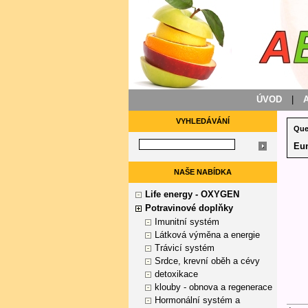
ÚVOD
|
VYHLEDÁVÁNÍ
Que
Eun
NAŠE NABÍDKA
Life energy - OXYGEN
Potravinové doplňky
Imunitní systém
Látková výměna a energie
Trávicí systém
Srdce, krevní oběh a cévy
detoxikace
klouby - obnova a regenerace
Hormonální systém a