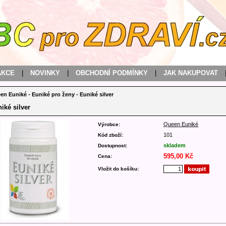
AKCE
|
NOVINKY
|
OBCHODNÍ PODMÍNKY
|
JAK NAKUPOVAT
en Euniké
-
Euniké pro ženy
-
Euniké silver
iké silver
Queen Euniké
Výrobce:
101
Kód zboží:
skladem
Dostupnost:
595,00 Kč
Cena:
Vložit do košíku: