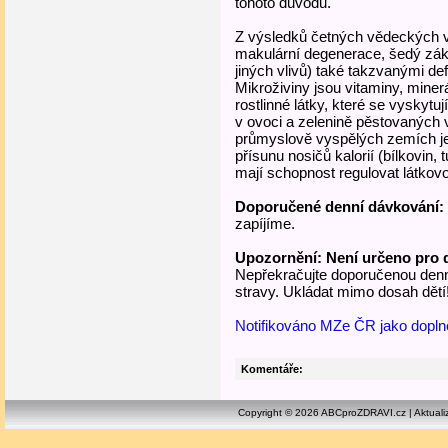
tohoto důvodu.
Z výsledků četných vědeckých 
makulární degenerace, šedý záka
jiných vlivů) také takzvanými def
Mikroživiny jsou vitaminy, mine
rostlinné látky, které se vyskyt
v ovoci a zelenině pěstovaných
průmyslově vyspělých zemích j
přísunu nosičů kalorií (bílkovin,
mají schopnost regulovat látko
Doporučené denní dávkování:
zapíjíme.
Upozornění: Není určeno pro dě
Nepřekračujte doporučenou denn
stravy. Ukládat mimo dosah dětí!
Notifikováno MZe ČR jako dopln
Komentáře:
Copyright © 2026 ABCproZDRAVI.cz | Aktuali