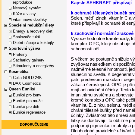
reprodukce
Kapsle SEHKRAFT přispívají
Nervový systém
k ochraně tělesných buněk pro
Kůže a vlasy
Selen, měď, zinek, vitamín C a v
vitamínové doplňky
které přispívají k ochraně těles
Specielní redukční diety
Energy a recovery diet
k zachování normální zrakové
Spalovače tuků
Vysoce hodnotné karotenoidy, kte
Dietní nápoje a koktejly
komplex OPC, který obsahuje přír
Sportovní výživa
schopnosti očí
Proteiny
S věkem se postupně snižuje výk
Sacharidy gainery
zvyšovat následkem dispozičních
Stimulanty a energizéry
nadměrné tělesné hmotnosti, jed
Kosmetika
slunečního světla. K degenerati
Celia GOLD 24K
patří především makulární dege
DAX Cosmetics
zákal a šeroslepost. OPC je příro
Queen Euniké
mají antioxidační účinky. Tento
imunitnímu systému a obnovuje
Euniké pro ženy
kromě komplexu OPC také pečliv
Euniké pro muže
vitaminu E, zinku, selenu, mědi 
Euniké pro děti
chrání tělesné buňky před nam
Euniké regenerace
účinky. Zvláštnost této směsi a
látky se dostávají i to obtížně p
DOPORUČUJEME
podporují pigmentaci makuly a př
Dlouhodobé pravidelné užívání