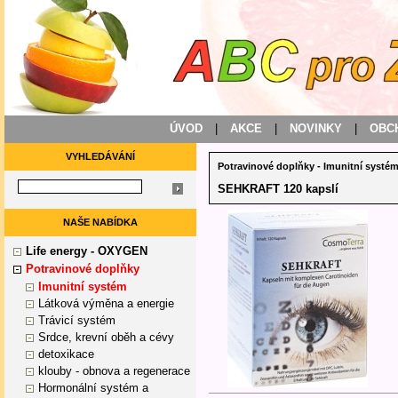
ÚVOD
|
AKCE
|
NOVINKY
|
OBC
VYHLEDÁVÁNÍ
Potravinové doplňky
-
Imunitní systé
SEHKRAFT 120 kapslí
NAŠE NABÍDKA
Life energy - OXYGEN
Potravinové doplňky
Imunitní systém
Látková výměna a energie
Trávicí systém
Srdce, krevní oběh a cévy
detoxikace
klouby - obnova a regenerace
Hormonální systém a