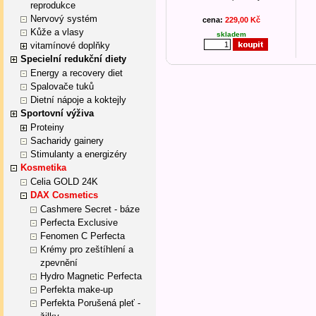
reprodukce
Nervový systém
cena:
229,00 Kč
Kůže a vlasy
skladem
vitamínové doplňky
Specielní redukční diety
Energy a recovery diet
Spalovače tuků
Dietní nápoje a koktejly
Sportovní výživa
Proteiny
Sacharidy gainery
Stimulanty a energizéry
Kosmetika
Celia GOLD 24K
DAX Cosmetics
Cashmere Secret - báze
Perfecta Exclusive
Fenomen C Perfecta
Krémy pro zeštíhlení a
zpevnění
Hydro Magnetic Perfecta
Perfekta make-up
Perfekta Porušená pleť -