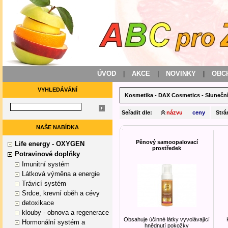
ÚVOD
|
AKCE
|
NOVINKY
|
OBC
VYHLEDÁVÁNÍ
Kosmetika
-
DAX Cosmetics
-
Slunečn
Seřadit dle:
názvu
ceny
Strá
NAŠE NABÍDKA
Pěnový samoopalovací
Life energy - OXYGEN
prostředek
Potravinové doplňky
Imunitní systém
Látková výměna a energie
Trávicí systém
Srdce, krevní oběh a cévy
detoxikace
klouby - obnova a regenerace
Obsahuje účinné látky vyvolávající
Hormonální systém a
hnědnutí pokožky