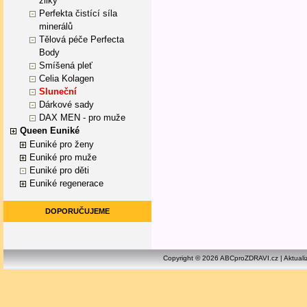
žilky
Perfekta čistící síla
minerálů
Tělová péče Perfecta
Body
Smíšená pleť
Celia Kolagen
Sluneční
Dárkové sady
DAX MEN - pro muže
Queen Euniké
Euniké pro ženy
Euniké pro muže
Euniké pro děti
Euniké regenerace
DOPORUČUJEME
Copyright © 2026 ABCproZDRAVI.cz | Aktuali