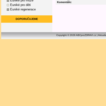
Euniké pro muže
Komentáře:
Euniké pro děti
Euniké regenerace
DOPORUČUJEME
Copyright © 2026 ABCproZDRAVI.cz | Aktuali