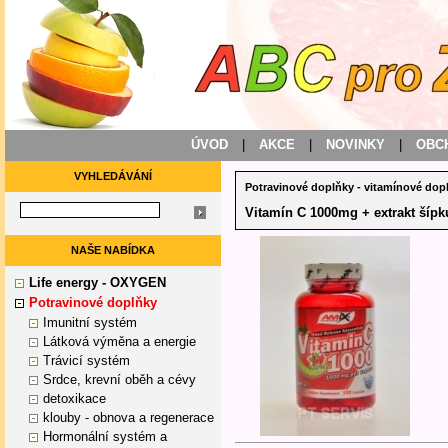
ÚVOD
|
AKCE
|
NOVINKY
|
OBC
VYHLEDÁVÁNÍ
Potravinové doplňky
-
vitamínové dop
Vitamín C 1000mg + extrakt šíp
NAŠE NABÍDKA
Life energy - OXYGEN
Potravinové doplňky
Imunitní systém
Látková výměna a energie
Trávicí systém
Srdce, krevní oběh a cévy
detoxikace
klouby - obnova a regenerace
Hormonální systém a