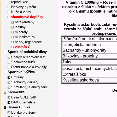
reprodukce
Vitamin C 1000mg + Rose Hi
extraktu z šípků s efektem p
Nervový systém
organismu (posiluje imuni
Kůže a vlasy
lik
vitamínové doplňky
betakaroteny
Kyselina askorbová, želatinová
lecitiny
extrakt ze šípků stabilizátor
minerály
protispékavé: 
multivitamíny
Průměrné nutriční informace 
nervy, regenerace
Energetická hodnota
vitamín C
Sacharidy - uhlohydráty
Specielní redukční diety
Bílkoviny - proteiny
Energy a recovery diet
Tuky
Spalovače tuků
Dietní nápoje a koktejly
Obsah ostatních účinných láte
Sportovní výživa
Extrakt šípku
Proteiny
Kyselina askorbová
Sacharidy gainery
Stimulanty a energizéry
De
Kosmetika
Celia GOLD 24K
DAX Cosmetics
Queen Euniké
Euniké pro ženy